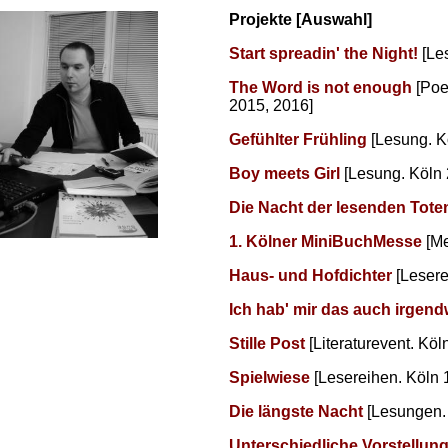
Projekte [Auswahl]
Start spreadin' the Night!
[Le
The Word is not enough
[Poe
2015, 2016]
Gefühlter Frühling
[Lesung. K
Boy meets Girl
[Lesung. Köln 
Die Nacht der lesenden Tote
1. Kölner MiniBuchMesse
[Me
Haus- und Hofdichter
[Lesere
Ich hab' mir das auch irgend
Stille Post
[Literaturevent. Köl
Spielwiese
[Lesereihen. Köln 
Die längste Nacht
[Lesungen. 
Unterschiedliche Vorstellun